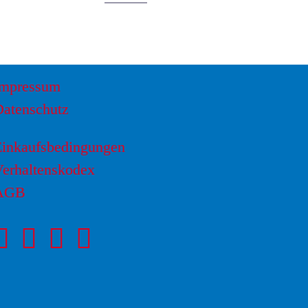
Impressum
Datenschutz
Einkaufsbedingungen
erhaltenskodex
AGB
Facebookseite
Instagram-
LinkedIn
von
Seite
Seite
NOVAPAX
von
von
NOVAPAX
NOVAPAX