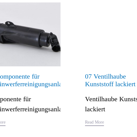
omponente für
07 Ventilhaube
inwerferreinigungsanlage
Kunststoff lackiert
onente für
Ventilhaube Kunsts
inwerferreinigungsanlage
lackiert
ore
Read More