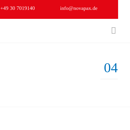
+49 30 7019140
info@novapax.de
Skip

to
content
04