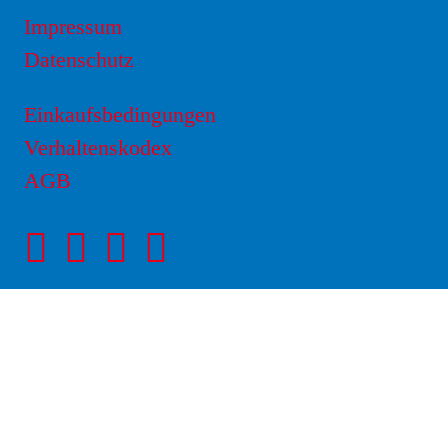
Impressum
Datenschutz
Einkaufsbedingungen
Verhaltenskodex
AGB
Facebookseite
Instagram-
LinkedIn
von
Seite
Seite
NOVAPAX
von
von
NOVAPAX
NOVAPAX