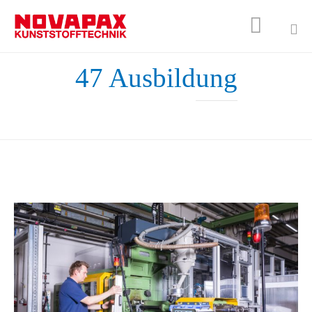

Sk
47 Ausbildung
to
co